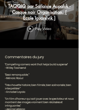
TAQQIQ par Sailaisie Aupaluk -
Casque noir Organisation, [
École Iguarsivik ]
Play Video
Commentaires du jury
"Compelling camera work that helps build suspense"
-Willey Townsend
"Essai remarquable, "
-Ménaïc Raoul
"Très chouette histoire, bien filmée, bien scénarisée, bien
interprétée! "
-Annabel Loyola
"Un film d'horreur qui sait jouer avec le spectateur et nous
montrent des images vraiment bien réalisées et
intriguantes."
-Jeanne Leblanc