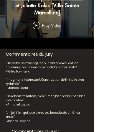
et Juliette Kokis [Villa Sainte
Marcelline]
Play Video
Commentaires du jury
"The actor portraying Chaplin did an excellent job
capturing his mannerisms and character traits. "
-Wiley Townsend
"Imaginaire intéressant. Construction de l'histoire bien
rythmée."
-Ménaïc Raoul
"Très chouette histoire, bien filmée, bien scénarisée, bien
interprétée!"
-Annabel Loyola
"Un joli film qui joue bien avec les codes du cinéma
muet."
-Jeanne Leblanc
Commentaires du jury