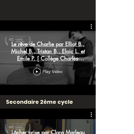
Le rêve de Charlie par Elliot B.,
Michel B., Tristan B., Eloic L. et
Emile P. [ Collège Charles-
Lemoyne ]
Play Video
Secondaire 2ème cycle
Lâcher prise par Clara Marleau