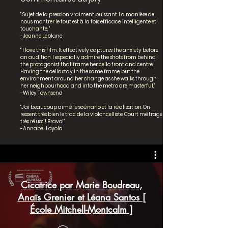
" Sujet de la pression vraiment puissant. La manière de
nous montrer le tout est à la fois efficace, intelligente et
touchante. "
-Jeanne Leblanc
" I love this film. It effectively captures the anxiety before
an audition. I especially admire the shots from behind
the protagonist that frame her cello front and centre.
Having the cello stay in the same frame, but the
environment around her change as she walks through
her neighbourhood and into the metro are masterful."
-Wiley Townsend
"J'ai beaucoup aimé le scénario et la réalisation. On
ressent très bien le trac de la violoncelliste. Court métrage
très réussi! Bravo!"
-Annabel Loyola
Cicatrice par Marie Boudreau,
Anaïs Grenier et Léana Santos [
École Mitchell-Montcalm ]