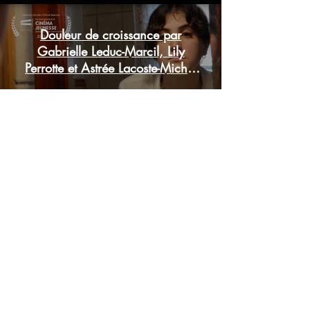
Douleur de croissance par
Gabrielle Leduc-Marcil, Lily
Perrotte et Astrée Lacoste-Michel
[Villa-Sainte-Marcelline]
Play Video
Commentaires du jury
"Très beau travail! Bravo pour cette sélection!"
-Annabel Loyola
"Poème sombre mais aussi intéressant."
-Jeanne Leblanc
"A visual poem that effectively captures the struggle of
aging out of childhood and the angst and frustrations
that come from friendships growing apart in teenage
years."
-Wiley Townsend
"Réflexion réaliste, claire et mure. Touchant."