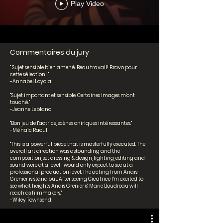
Play Video
Commentaires du jury
" Sujet sensible bien amené. Beau travail! Bravo pour
cette sélection! "
-Annabel Loyola
"Sujet important et sensible. Certaines images m'ont
touché."
-Jeanne Leblanc
"Bon jeu de l'actrice, scènes oniriques intéressantes."
-Ménaïc Raoul
"This is a powerful piece that is masterfully executed. The
overall art direction was astounding and the
composition, set dressing & design, lighting, editing and
sound were at a level I would only expect to see at a
professional production level. The acting from Anais
Grenier is stand out. After seeing Cicatrice I'm excited to
see what heights Anais Grenier & Marie Boudreau will
reach as filmmakers.
"
-Wiley Townsend