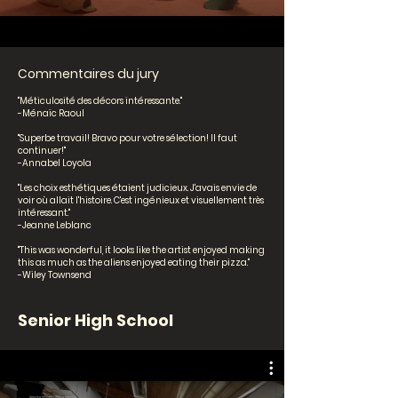
Commentaires du jury
"Méticulosité des décors intéressante."
-Ménaïc Raoul
"Superbe travail! Bravo pour votre sélection! Il faut
continuer!"
-Annabel Loyola
"Les choix esthétiques étaient judicieux. J'avais envie de
voir où allait l'histoire. C'est ingénieux et visuellement très
intéressant."
-Jeanne Leblanc
"This was wonderful, it looks like the artist enjoyed making
this as much as the aliens enjoyed eating their pizza."
-Wiley Townsend
Senior High School